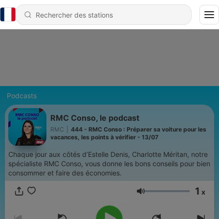
Podcasts
RMC Conso, le podcast
RMC
|
444 - RMC Conso : Préparer sa voiture pour les
vacances, les points à vérifier - 13/07
Chaque jour aux côtés d’Estelle Denis, Charlotte Méritan, notre
spécialiste RMC Conso, vous donne les bons conseils pour bien
consommer et faire des économies.
1
x
Volume