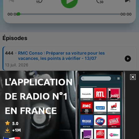
00:00
00:00
Épisodes
-
444
RMC Conso : Préparer sa voiture pour les
vacances, les points à vérifier - 13/07
13 juil. 2026
-
443
RMC Conso : Canicule, quel impact sur le budget
des Français ? - 02/07
Thu, 2 Jul 2026 12:44:16 +0000
-
442
RMC Conso : Canicule, attention aux arnaques
aux faux climatiseurs - 01/07
Wed, 1 Jul 2026 12:46:16 +0000
-
441
RMC Conso : Canicule, pourquoi fait-il encore
chaud dans les logements ? - 30/06
30 juin 2026