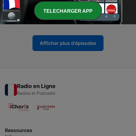
-
440
RMC Conso : Chaleur, bien choisir sa gourde
TELECHARGER APP
pour rester hydraté - 29/06
29 juin 2026
Afficher plus d'épisodes
Radio en Ligne
Radios et Podcasts
Ressources