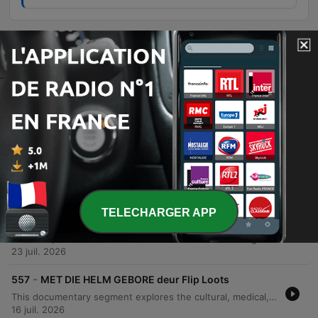
Épisodes
-
560
DIE GEVAAR IN ONS GROEN ARE deur Esté de
Klerk
Hierdie episode ondersoek die ernstige water- en afvalwaterkrisis in Suid-Afrika, met spesifieke fokus op Gauteng se besoedelde riviere en die mislukking van munisipaliteite om infrastruktuur te onderhou. Die gesprek belig hoe rioolbesoedeling en mynwaterbesoedeling lei tot radioaktiewe brandpunte en onomkeerbare skade aan ekosisteme. Verder word die politiek-ekologiese ramp bespreek, waar swak bestuur en die gebrek aan wetlike toepassing amptenare se verantwoordbaarheid bemoeilik. Die episode beklemtoon die noodsaaklikheid van dringende infrastruktuurherstel en nasionale aksie om die verval van waterbronne te stop.
06 août 2026
-
559
DIE LANGPAD deur Ettienne Ludick
Hierdie episode verken die lewe van Suid-Afrikaanse langafstandvragmotorbestuurders en vergelyk die Hollywood-romantiek van die pad met die harde realiteit. Dit dek temas soos die emosionele tol van afwesigheid by die gesin, die gevare van misdaad en onveiligheid by trokstopplekke, asook die ekonomiese druk van transportmaatskappye. Verder word die uitdagings van onregverdige betaalstelsels en die ernstige impak van isolasie op geestesgesondheid bespreek. Dr. Michelle Diamond verduidelik hoe chroniese moegheid en stres die bestuurders beïnvloed, terwyl die sterk broederskap en onderlinge ondersteuning tussen bestuurders op die pad beklemtoon word.
30 juil. 2026
-
558
NIE VIR HAAR GEBOU: DIE GESLAGSGAPING IN
TELECHARGER APP
DIE ONGELUK deur Martelize Brink
Hierdie episode ondersoek die historiese tekortkominge in motorveiligheidstoetse, wat tradisioneel op manlike anatomie gebaseer was, en die belangrikheid van die ontwikkeling van nuwe vroulike botstoetspoppe om die hoër risiko van ernstige beserings by vroue te verminder. Die gesprek fokus ook op die uitdagings van voertuigveiligheid in Afrika, waar die gebrek aan minimum regulasies lei tot die invoer van goedkoop voertuie met minder veiligheidstelsels. Die episode beklemtoon die noodsaaklikheid van inklusiewe ontwerp en die rol van NCAP-programme in die dryf van innovasie.
23 juil. 2026
-
557
MET DIE HELM GEBORE deur Flip Loots
This documentary segment explores the cultural, medical, and religious perspectives on being born 'with the helm' (en caul). It examines personal anecdotes of perceived intuition alongside medical explanations that define the phenomenon as a rare but normal biological variation. The discussion further addresses the distinction between cultural traditions and biblical truths. The speaker argues that while subjective experiences may exist, believers should use the Bible as the ultimate standard to test any spiritual claims or supernatural assertions.
16 juil. 2026