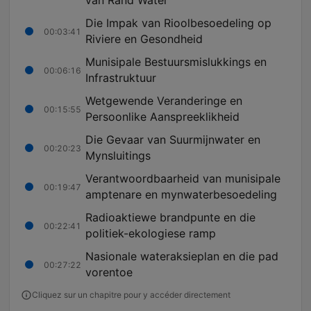
van Rand Water
Die Impak van Rioolbesoedeling op
00:03:41
Riviere en Gesondheid
Munisipale Bestuursmislukkings en
00:06:16
Infrastruktuur
Wetgewende Veranderinge en
00:15:55
Persoonlike Aanspreeklikheid
Die Gevaar van Suurmijnwater en
00:20:23
Mynsluitings
Verantwoordbaarheid van munisipale
00:19:47
amptenare en mynwaterbesoedeling
Radioaktiewe brandpunte en die
00:22:41
politiek-ekologiese ramp
Nasionale wateraksieplan en die pad
00:27:22
vorentoe
Cliquez sur un chapitre pour y accéder directement