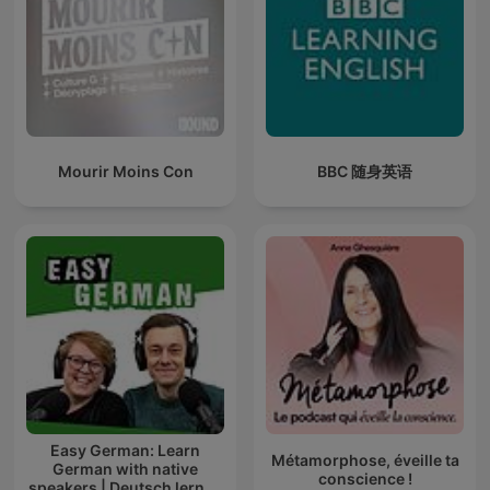
Mourir Moins Con
BBC 随身英语
Easy German: Learn
Métamorphose, éveille ta
German with native
conscience !
speakers | Deutsch lernen