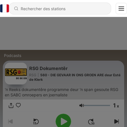
Podcasts
RSG Dokumentêr
RSG
|
560 - DIE GEVAAR IN ONS GROEN ARE deur Esté
de Klerk
'n Reeks dokumentêre programme deur 'n span gesoute RSG
en SABC omroepers en joernaliste
1
x
Volume