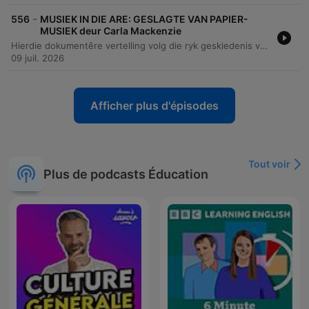
-
556
MUSIEK IN DIE ARE: GESLAGTE VAN PAPIER-
MUSIEK deur Carla Mackenzie
Hierdie dokumentêre vertelling volg die ryk geskiedenis van die Papierfamilieband, 'n musiekgroep wat reeds sedert 1932 bestaan. Die storie fokus op die nalatenskap van die familie, van die stigting deur Martinez Papier tot die moderne prestasie van sy agterkleinkind, Greigin, wat die groep na die wêreldverhoog van die Chelsea Blommerskou in Londen geneem het. Die episode ondersoek die diep wortels van Langarm-musiek in die Wes-Kaap en hoe hierdie tradisie as 'n universele taal dien wat kulture en generasies verbind. Die vertelling bied 'n intieme kykie na die persoonlike groei van 'n musikant wat van kleuterjare op tromme tot by die bespeel van verskeie instrumente ontwikkel het. Dit beklemtoon die belangrikheid van respek vir tradisie, die rol van musiek in gemeenskapsgeleenthede soos troues en begrafnisse, en die trots van 'n familie wat hul kulturele erfenis met die wêreld deel.
09 juil. 2026
Afficher plus d'épisodes
Tout voir
Plus de podcasts Éducation