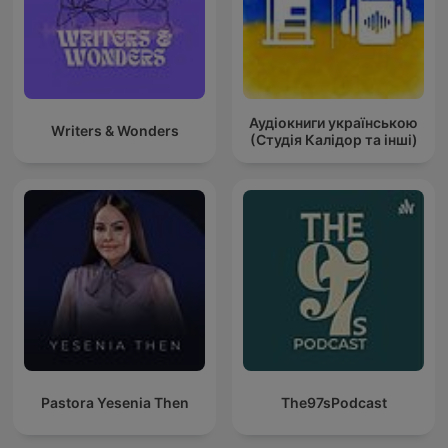
Аудіокниги українською
Writers & Wonders
(Студія Калідор та інші)
Pastora Yesenia Then
The97sPodcast