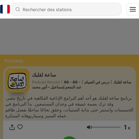
Podcasts
ساعة لقلبك
Podcast Record
|
66 - 66 - ساعة لقلبك ׀ درس في الصيام ׀
عبد المنعم إسماعيل – أنور محمد
برنامج ساعة لقلبك هو أحد أهم البرامج الإذاعية الفكاهية في تاريخ مصر،
وقد ترك بصمة عميقة في وجدان المستمعين. بدأ البرنامج في
الخمسينات واستمر حتى بداية الستينات، وحقق نجاحًا ساحقًا بفضل طاقم
عمله المميز وسيناريوهاته المبتكرة.
1
x
Volume