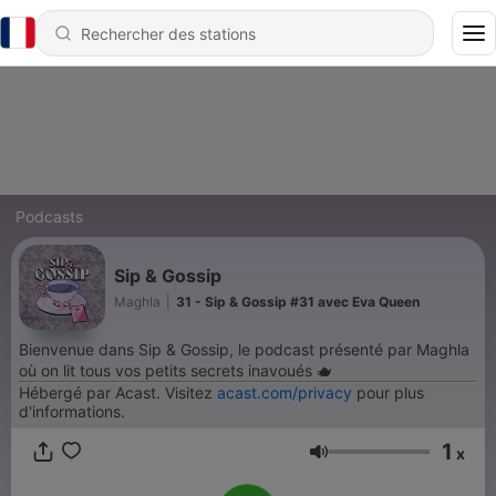
Podcasts
Sip & Gossip
Maghla
|
31 - Sip & Gossip #31 avec Eva Queen
Bienvenue dans Sip & Gossip, le podcast présenté par Maghla
où on lit tous vos petits secrets inavoués 🫖
Hébergé par Acast. Visitez
acast.com/privacy
pour plus
d'informations.
1
x
Volume