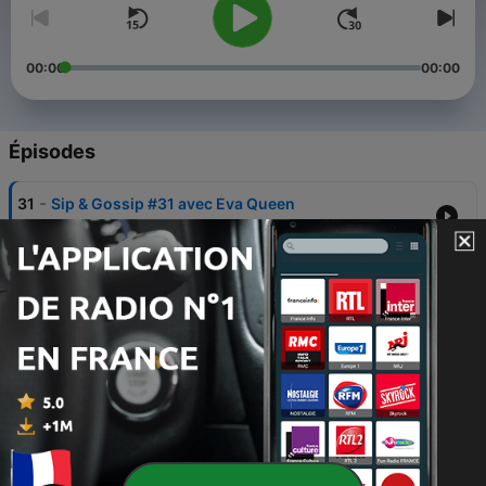
00:00
00:00
Épisodes
-
31
Sip & Gossip #31 avec Eva Queen
16 juil. 2026
-
30
Sip & Gossip #30 avec McFly
29 juin 2026
-
29
Sip & Gossip #29 avec Juju Fitcats
25 mai 2026
-
28
Sip & Gossip #28 avec Adrien Caby
27 avr. 2026
-
27
Sip & Gossip #27 avec Domingo