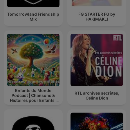
Tomorrowland Friendship
FG STARTER FG by
Mix
HAKIMAKLI
Enfants du Monde
RTL archives secrètes,
Podcast | Chansons &
Céline Dion
Histoires pour Enfants |
Contes & Comptines
Ludiques 2025 |
Apprendre à Chanter
Compte