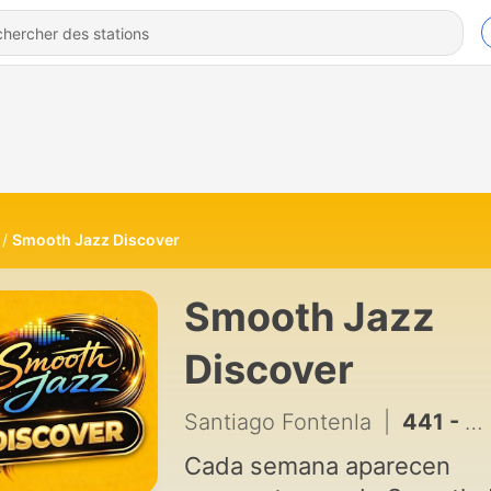
Smooth Jazz Discover
Smooth Jazz
Discover
Santiago Fontenla
|
441 - DISCOVER SMOOTH JAZZ 279 |Rob Zinn, Patches Stwart, BK Jackson, Alli' Star, Franko Spero, Madoca, Uday trivedi & more...
Cada semana aparecen