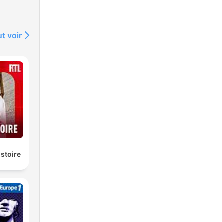
t voir
istoire