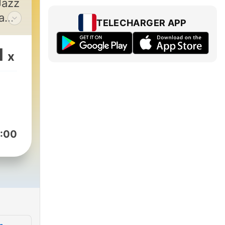
Jazz
a
TELECHARGER APP
jor
n
1
x
z en
tos
mooth
:00
nla
1