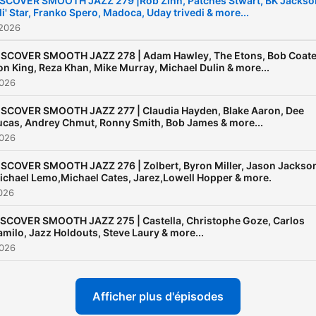
ISCOVER SMOOTH JAZZ 279 |Rob Zinn, Patches Stwart, BK Jackso
li' Star, Franko Spero, Madoca, Uday trivedi & more...
most elegant rhythms of al
 2026
times
ISCOVER SMOOTH JAZZ 278 | Adam Hawley, The Etons, Bob Coate
on King, Reza Khan, Mike Murray, Michael Dulin & more...
2026
ISCOVER SMOOTH JAZZ 277 | Claudia Hayden, Blake Aaron, Dee
ucas, Andrey Chmut, Ronny Smith, Bob James & more...
2026
ISCOVER SMOOTH JAZZ 276 | Zolbert, Byron Miller, Jason Jackso
ichael Lemo,Michael Cates, Jarez,Lowell Hopper & more.
2026
ISCOVER SMOOTH JAZZ 275 | Castella, Christophe Goze, Carlos
milo, Jazz Holdouts, Steve Laury & more...
2026
Afficher plus d'épisodes