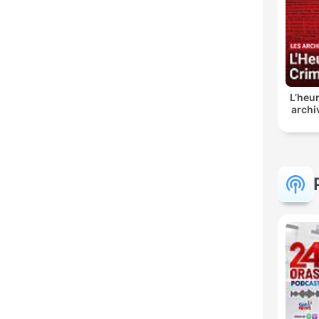
L’heur
archi