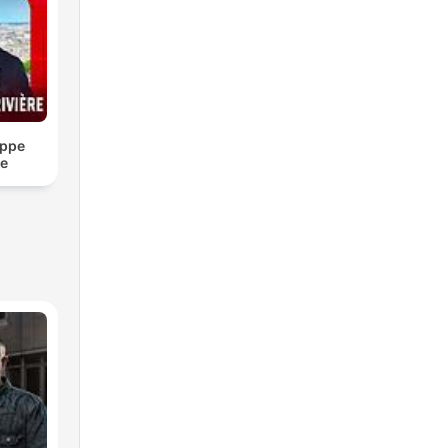
ippe
re