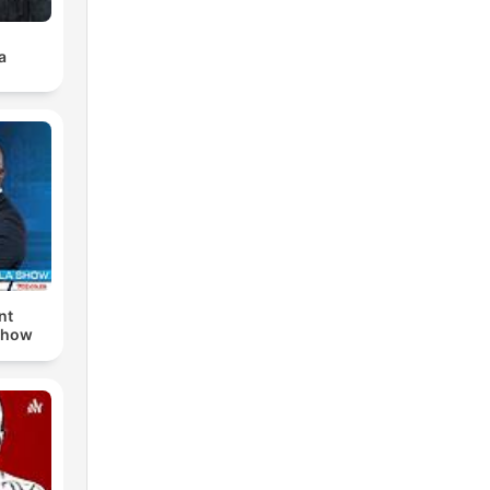
a
nt
Show