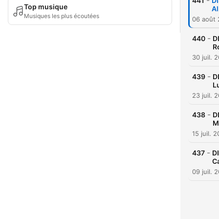
-
441
D
Top musique
Al
Musiques les plus écoutées
06 août
-
440
D
R
30 juil. 
-
439
D
L
23 juil. 
-
438
D
M
15 juil. 
-
437
D
Ca
09 juil. 