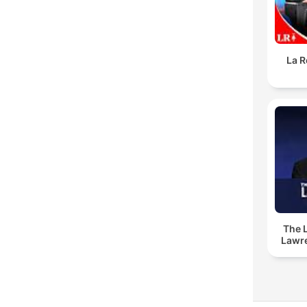
La R
The 
Lawr