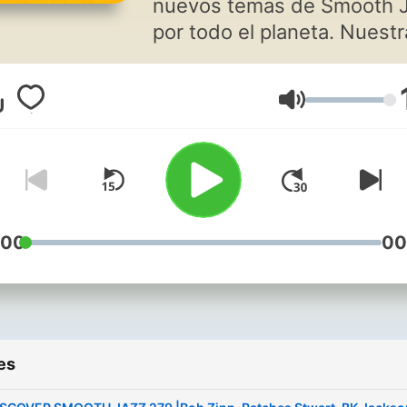
nuevos temas de Smooth 
por todo el planeta. Nuestr
misión es seleccionar lo me
para que seas el primero e
Volume
escucharlos. Un podcast
abierto con las novedades
semanales del Smooth Jaz
el que incluímos lanzamien
de otros estilos afines: S
Jazz, Nu Jazz, Neo Soul,
:00
00
Bossa, Acid Jazz, Jazz
House... Discover, un podcast
semanal de Santiago Fonte
quie también se emite en 7
es
emisoras de radio. Podcast for
demanding minorities. The