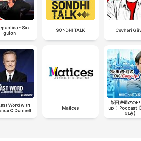
epublica - Sin
SONDHI TALK
Cevheri Gü
guion
飯田浩司のOK! 
Last Word with
Matices
up！ Podcas
ence O’Donnell
のみ】