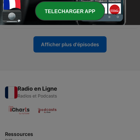
24 déc. 2025
TELECHARGER APP
-
65
#59 - Mes voisins les cauchemars
13 déc. 2025
Afficher plus d'épisodes
Radio en Ligne
Radios et Podcasts
Ressources