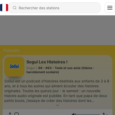
Podcasts
Sogui Les Histoires !
Sogui
|
69 - #63 - Tonie et ses amis (thème :
harcèlement scolaire)
SoGui est un podcast d'histoires destinés aux enfants de 3 à 8
ans, et à tous les autres qui aiment écouter des histoires
originales. Toutes les quinze jour - le samedi : un nouvelle
histoire audio originale est publiée. En tant que papa de deux
petits bouts, j'essaye de créer des histoires dont les
thématiques changent. Elles peuvent toutes être écoutées
indépendamment, mais certains personnages reviennent
1