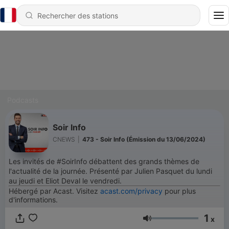
Podcasts
Soir Info
CNEWS
|
473 - Soir Info (Émission du 13/06/2024)
Les invités de #SoirInfo débattent des grands thèmes de
l'actualité de la journée. Présenté par Julien Pasquet du lundi
au jeudi et Eliot Deval le vendredi.
Hébergé par Acast. Visitez
acast.com/privacy
pour plus
d'informations.
1
x
Volume