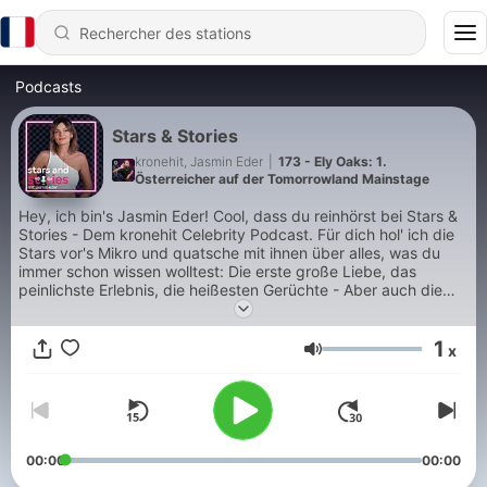
Podcasts
Stars & Stories
kronehit, Jasmin Eder
|
173 - Ely Oaks: 1.
Österreicher auf der Tomorrowland Mainstage
Hey, ich bin's Jasmin Eder! Cool, dass du reinhörst bei Stars &
Stories - Dem kronehit Celebrity Podcast. Für dich hol' ich die
Stars vor's Mikro und quatsche mit ihnen über alles, was du
immer schon wissen wolltest: Die erste große Liebe, das
peinlichste Erlebnis, die heißesten Gerüchte - Aber auch die
Musik darf hier natürlich nicht fehlen. Hör' gleich mal rein!
1
x
Volume
00:00
00:00