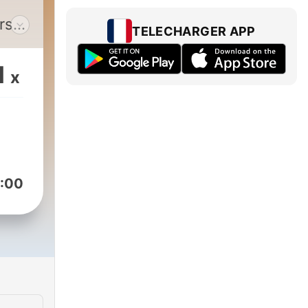
rse
TELECHARGER APP
gue,
s
1
x
en
e
enté
:00