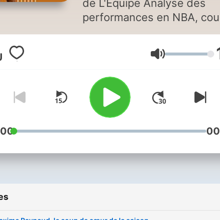
de L'Équipe Analyse des
performances en NBA, cou
au MVP, exploits en Euroli
sans oublier les Bleus et le
Volume
moments forts du basket 
France : tous les vendredis,
plongez dans l’actualité du
basket avec la rédaction d
L’Équipe. Un podcast prés
par Xavier Colombani et
:00
00
Baptiste Binet. Hébergé par
Ausha. Visitez
ausha.co/fr/politique-de-
confidentialite pour plus
es
d'informations.