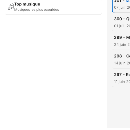
-
301
Ma
Top musique
07 juil. 
Musiques les plus écoutées
-
300
Q
01 juil. 
-
299
M
24 juin 
-
298
C
14 juin 
-
297
R
11 juin 