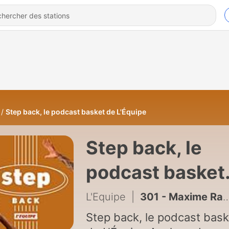
Step back, le podcast basket de L'Équipe
Step back, le
podcast basket
de L'Équipe
L'Equipe
|
301 - Maxime Raynaud, le coup de cœur de la saison
Step back, le podcast bask