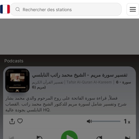
Podcasts
تفسير سورة مريم - الشيخ محمد راتب النابلسي
تفسير القرآن الكريم | Tafsir Al-Quran Al-Kareem
|
6 - سورة
مريم (6)
القصاب. ‎شرح وتفسير شامل لسورة مريم للدكتور الشيخ محمد راتب
النابلسي بجودة عالية HQ.
1
x
Volume