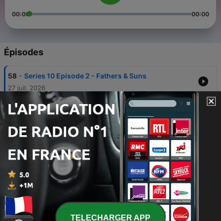
00:00
00:00
Épisodes
-
58
Series 10 Episode 2 - Fathers & Suns
27 juil. 2026
-
57
Series 10 Episode 1 - Trojan
13 juil. 2026
-
56
Series 9 - Back To Earth
15 juin 2026
-
55
Series 8 Episode 8 - Only The Good
01 juin 2026
-
54
Series 8 Episode 7 - Pete Part 2
18 mai 2026
TELECHARGER APP