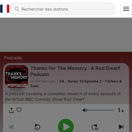
Podcasts
Thanks For The Memory : A Red Dwarf
Podcast
UUOP Network
|
58 - Series 10 Episode 2 - Fathers &
Suns
A podcast covering a complete rewatch of every episode of
the British BBC Comedy Show Red Dwarf
1
x
Volume