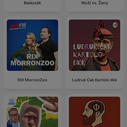
Balázsék
Muži vs. Ženy
RIX MorronZoo
Ludruk Cak Kartolo dkk