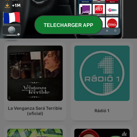
Les impostures de Jean-
Radio Libre - L'intégrale
Yves Lafesse
TELECHARGER APP
Podcasts internationaux Comédie
La Venganza Será Terrible
Rádió 1
(oficial)