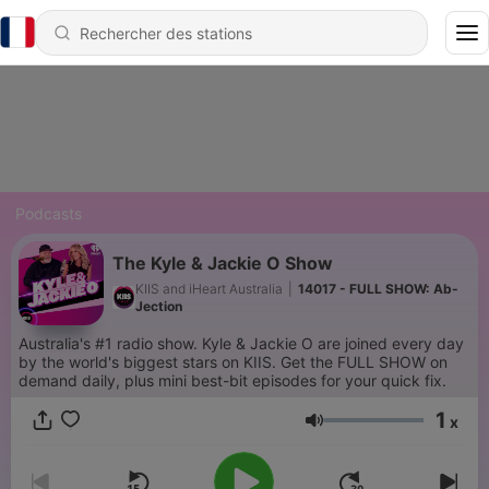
Podcasts
The Kyle & Jackie O Show
KIIS and iHeart Australia
|
14017 - FULL SHOW: Ab-
Jection
Australia's #1 radio show. Kyle & Jackie O are joined every day
by the world's biggest stars on KIIS. Get the FULL SHOW on
demand daily, plus mini best-bit episodes for your quick fix.
1
x
Volume