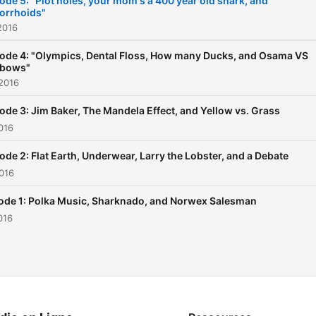
ode 5: "Plot holes, your mom's a 400 year old shark, and
orrhoids"
2016
ode 4: "Olympics, Dental Floss, How many Ducks, and Osama VS
nbows"
2016
ode 3: Jim Baker, The Mandela Effect, and Yellow vs. Grass
2016
ode 2: Flat Earth, Underwear, Larry the Lobster, and a Debate
2016
ode 1: Polka Music, Sharknado, and Norwex Salesman
2016