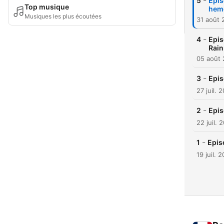
-
5
Epis
Top musique
hem
Musiques les plus écoutées
31 août 
-
4
Epis
Rai
05 août 
-
3
Epis
27 juil. 
-
2
Epis
22 juil. 
-
1
Epis
19 juil. 