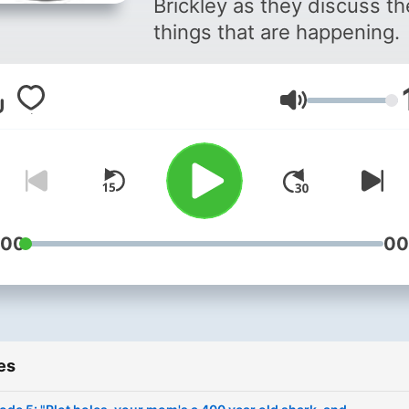
Brickley as they discuss th
things that are happening.
Volume
:00
00
es