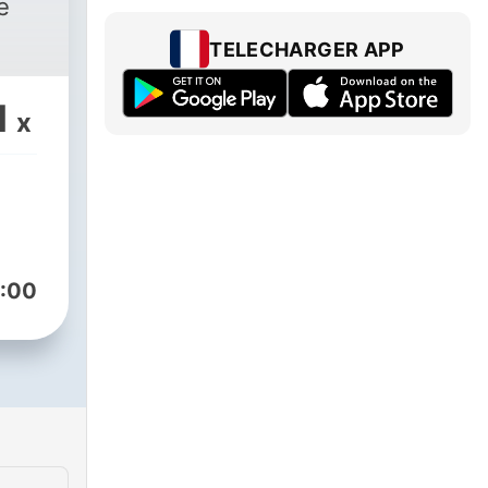
e
TELECHARGER APP
1
x
:00