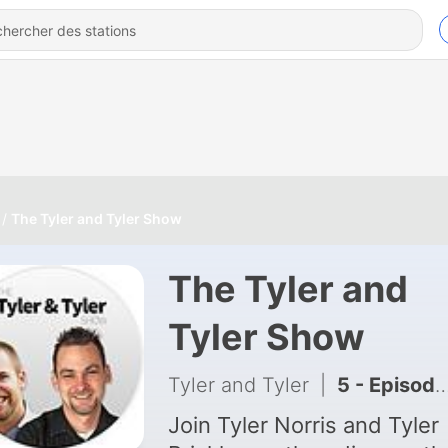
The Tyler and Tyler Show
The Tyler and
Tyler Show
Tyler and Tyler
|
5 - Episode 5: "Plot holes, your mom's a 400 year old shark, and hemorrhoids"
Join Tyler Norris and Tyler