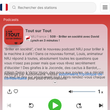
Podcasts
Tout sur Tout
NRJ France
|
509 - Briller en société avec David
Lynch en 3 minutes !
“Briller en société”, c'est le nouveau podcast NRJ pour briller à
la machine à café ! Dans ce nouveau format, Louis, animateur
NRJ répond à toutes, absolument toutes les questions que
vous n'osez pas poser mais que vous rêvez secrètement
d'élucider ! Des girafes à la Joconde, des cactus à Bardot,
d'Alain Delon à Victor Hugo, des poux aux poules, on a décidé
Hébergé par Audiomeans. Visitez
audiomeans.fr/politique-de-
de tout te dire sur absolument tout ! Alors rendez-vous chaque
confidentialite
pour plus d'informations.
lundi dans "Briller en société".
1
x
Volume