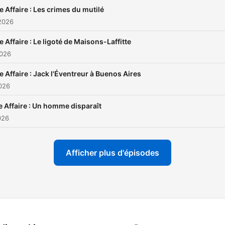
Ausha. Visitez
e Affaire : Les crimes du mutilé
ausha.co/fr/politique-de-
2026
confidentialite pour plus
e Affaire : Le ligoté de Maisons-Laffitte
d'informations.
2026
e Affaire : Jack l'Éventreur à Buenos Aires
2026
e Affaire : Un homme disparaît
2026
Afficher plus d'épisodes