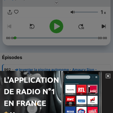
⭐️ Abonnez-vous à MINUIT+ pour profiter de tous les podcasts
1
Minuit en intégrale et sans publicité. 👉
x
Volume
https://m.audiomeans.fr/s/S-pSlDfzMx
Rejoignez-nous sur
Instagram
🌃
00:00
00:00
Épisodes
-
962
📣 Inventer la piscine autonome - Amaury Sion -
Piscines Magiline
30 avr. 2026
-
960
Histoires insolites – Le faux départ de la fusée
Ariane 5 : un bug fatal
30 avr. 2026
-
958
La grande Histoire – Teodoro Obiang Nguema : le