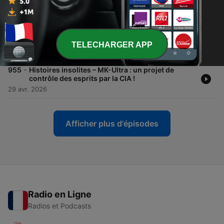
plus ancien dictateur en exercice
30 avr. 2026
-
957
La grande Histoire – Opération Ajax, 1953 : quand
la CIA renversait le dirigeant iranien
TELECHARGER APP
29 avr. 2026
-
955
Histoires insolites – MK-Ultra : un projet de
contrôle des esprits par la CIA !
29 avr. 2026
Afficher plus d'épisodes
Radio en Ligne
Radios et Podcasts