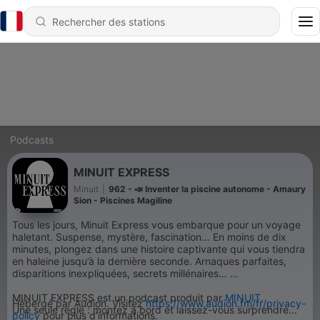
Podcasts
MINUIT EXPRESS
Minuit
|
962 - 📣 Inventer la piscine autonome - Amaury
Sion - Piscines Magiline
Tous les jours, Minuit Express vous embarque pour un voyage
haletant. Suspense, mystère, fascination… En moins de dix
minutes, plongez dans une histoire captivante qui vous tiendra
en haleine jusqu’à la dernière seconde. Arnaques parfaites,
disparitions inexpliquées, secrets millénaires…
MINUIT EXPRESS est un podcast produit par
MINUIT
.
Hébergé par Audion. Visitez
https://www.audion.fm/fr/privacy-
Une seule règle : montez à bord et laissez-vous surprendre...
policy
pour plus d’informations.