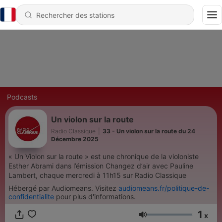
Podcasts
Un violon sur la route
Radio Classique
|
33 - Un violon sur la route du 24
Décembre 2025
« Un Violon sur la route » est une chronique de la violoniste
Esther Abrami dans l’émission Changez d’air avec Pauline
Lambert, chaque mercredi à 11h15 sur Radio Classique
Hébergé par Audiomeans. Visitez
audiomeans.fr/politique-de-
confidentialite
pour plus d'informations.
1
x
Volume