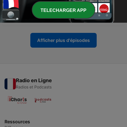
-
29
Un violon sur la route du 12 Novembre 2025 -
TELECHARGER APP
2ème partie
12 nov. 2025
Afficher plus d'épisodes
Radio en Ligne
Radios et Podcasts
Ressources