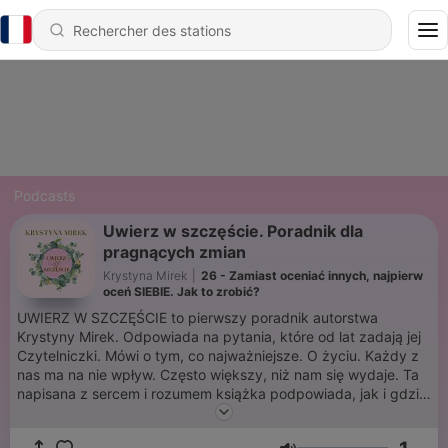
Podcasts
Uwierz w szczęście. Poradnik dla
pragnących zmian
Krystyna Mirek
|
26 - Zamiast oceniać innych, najpierw
oceń SIEBIE. Jak to zrobić?
UWIERZ W SZCZĘŚCIE to pierwszy poradnik autorstwa
Krystyny Mirek. Odpowiada na pytania, które od lat zadają jej
Czytelniczki. Mówi o tym, co najważniejsze. O życiu. Każdy z
nas ma na nie wpływ. Często większy, niż nam się wydaje. Ta
napisana z sercem i rozumem książka podpowiada, jak i gdzie
szukać zwykłych życiowych mądrości. To nie tyle zbiór
zimnych porad, co zapis refleksji osoby będącej jak bliska