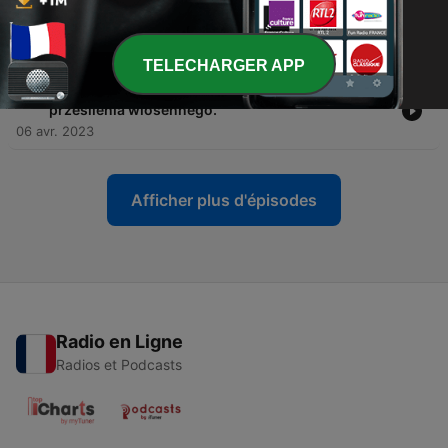
-
23
Życie w ROZKROKU - trwanie w beznadzieji vs
trudne decyzje.
14 avr. 2023
TELECHARGER APP
-
22
Jak odzyskać ENERGIĘ na wiosnę? Syndrom
przesilenia wiosennego.
06 avr. 2023
Afficher plus d'épisodes
Radio en Ligne
Radios et Podcasts