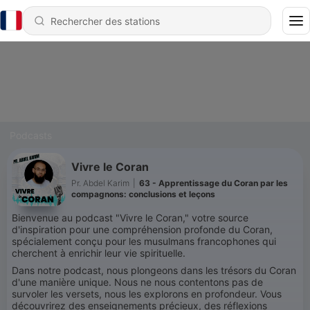
Podcasts
Vivre le Coran
Pr. Abdel Karim
|
63 - Apprentissage du Coran par les
compagnons: conclusions et leçons
Bienvenue au podcast "Vivre le Coran," votre source
d'inspiration pour une compréhension profonde du Coran,
spécialement conçu pour les musulmans francophones qui
cherchent à enrichir leur vie spirituelle.
Dans notre podcast, nous plongeons dans les trésors du Coran
d'une manière unique. Nous ne nous contentons pas de
survoler les versets, nous les explorons en profondeur. Vous
découvrirez des enseignements précieux, des réflexions