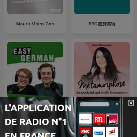
Mourir Moins Con
BBC 随身英语
Easy German: Learn
Métamorphose, éveille ta
German with native
conscience !
speakers | Deutsch lernen
mit Muttersprachlern