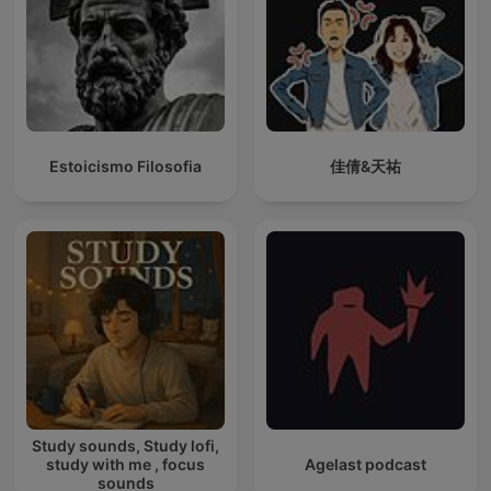
Estoicismo Filosofia
佳倩&天祐
Study sounds, Study lofi,
study with me , focus
Agelast podcast
sounds