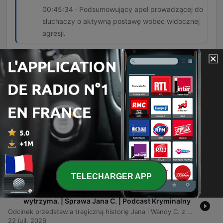
00:45:34 · Podsumowujący apel prowadzącej do
słuchaczy o aktywną postawę wobec widocznej
agresji.
Épisodes
-
53
Ojciec zamienił dom w piekło. Krzyczała tylko:
„Ratujcie mamę”. | Podcast Kryminalny
Odcinek przedstawia tragiczną historię rodziny Milewskich z miejscowości Drewnowo, gdzie wieloletnia przemoc domowa stosowana przez Jana doprowadziła do śmierci jego żony Marii oraz trwałego kalectwa córki Violetty. Narracja ukazuje mechanizmy psychologicznego uzależnienia ofiar od sprawcy oraz bezradność instytucji i systemowych luk w procedurze niebieskiej karty. Słuchacze poznają kulisy brutalnego ataku nożem, proces sądowy kończący się wyrokiem dożywocia oraz dramatyczną walkę o przetrwanie dzieci, które stały się tarczami dla matki. Całość wieńczy apel o aktywną reakcję na widoczną przemoc w otoczeniu.
05 août 2026
-
52
Miała 16 lat. Wszystko wydarzyło się w drodze na
autobus. | Podcast Kryminalny
Odcinek przedstawia tragiczną historię 16-letniej Ewy z Jankowej Żarskiej, opisując jej życie, okoliczności zaginięcia oraz dramatyczne odkrycie ciała w lesie. Narracja ukazuje błędy w śledztwie, które doprowadziły do błędnego oskarżenia niewinnej osoby, zanim prawdziwymi sprawcami okazały się dwaj nastolatkowie. Analiza obejmuje również kulminację dochodzenia, mechanizm działania fałszywego świadka oraz zestawienie trzech różnych spraw zaginięć dziewcząt o imieniu Ewa. Autorka porusza kwestie odpowiedzialności karnej nieletnich oraz biologicznych podstaw impulsywności u młodych ludzi.
29 juil. 2026
TELECHARGER APP
-
51
Przez lata opiekował się żoną. Mówił, że dłużej nie
wytrzyma. | Sprawa Jana C. | Podcast Kryminalny
Odcinek przedstawia tragiczną historię Jana i Wandy C. z Trzcinicy, których spokojne życie na Podkarpaciu zostało zniszczone przez postępujące choroby neurologiczne. Proces chorobowy Wandy oraz stan zdrowia Jana po udarze doprowadziły do ogromnego ciężaru opieki, co ostatecznie skłoniło Jana do dokonania zabójstwa żony i próby odebrania sobie życia. Analiza sprawy wskazuje na złożoność motywacji sprawcy, który działał w celu zakończenia cierpienia bliskiej osoby. Historia ta staje się punktem wyjścia do refleksji nad problemem systemowej samotności opiekunów osób ciężko chorych.
22 juil. 2026