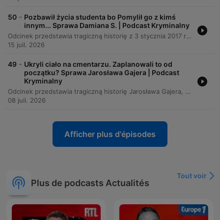
-
50
Pozbawił życia studenta bo Pomylił go z kimś
innym... Sprawa Damiana S. | Podcast Kryminalny
Odcinek przedstawia tragiczną historię z 3 stycznia 2017 roku w Krakowie, gdzie planowana zemsta Damiana S. doprowadziła do śmierci Mateusza Schmidta. Narracja kontrastuje życie ambitnego młodego człowieka z brutalną spiralą przemocy sprawcy, który po przypadkowym pobiciu postanowił dokonać krwawego odwetu. Opis przebiegu ataku, w którym doszło do tragicznej pomyłki podczas stłuczki samochodowej, oraz proces sądowy skupiający się na kwestii zamiaru sprawcy. Całość obejmuje również analizę wyroków dla uczestników zdarzenia, rolę alkoholu w przestępstwach oraz ostateczne podtrzymanie kary dożywocia przez sąd apelacyjny.
15 juil. 2026
-
49
Ukryli ciało na cmentarzu. Zaplanowali to od
początku? Sprawa Jarosława Gajera | Podcast
Kryminalny
Odcinek przedstawia tragiczną historię Jarosława Gajera, który został zamordowany przez Dawida i jego wspólnika, Sebastiana, podczas rzekomego ogniska. Zbrodnia, motywowana chęcią przejęcia majątku i uniknięcia finansowej zależności, wiązała się z brutalnymi torturami oraz próbą ukrycia ciała w cudzym grobie. Analiza sprawy obejmuje skomplikowaną, asymetryczną relację między ofiarą a sprawcą, naznaczoną mechanizmami kontroli i traumatycznej więzi. Materiał przybliża również przebieg procesu sądowego, wyroki skazujące oraz psychologiczne i systemowe aspekty tej tragedii.
08 juil. 2026
Afficher plus d'épisodes
Tout voir
Plus de podcasts Actualités