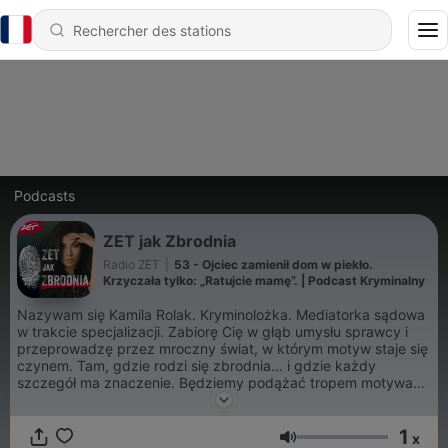
Podcasts
ZET jak Zbrodnia
Radio ZET
|
53 - Ojciec zamienił dom w piekło.
Krzyczała tylko: „Ratujcie mamę”. | Podcast Kryminalny
Nazywam się Kamila Rolak. Kryminolożka. Mediatorka sądowa
w trakcie specjalizacji. Zabiorę Cię w głąb umysłu sprawcy i
przeprowadzę przez mroczny świat, w którym motyw staje się
czynem. Tam, gdzie rodzi się zbrodnia… i gdzie każdy
szczegół ma znaczenie. Będziemy podążać tropem motywacji,
obnażać mechanizmy i łączyć fakty, których nikt wcześniej nie
połączył. True crime. Psychologia sprawców. Analiza
1
zachowań. ZET jak Zbrodnia.
x
Volume