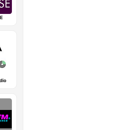
E
dio