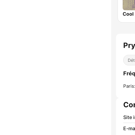
Cool 
Pr
Dét
Fréq
Paris
Co
Site 
E-mai