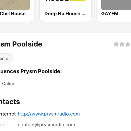
Chill House
Deep Nu House Radio by SO&SO
GAYFM
ysm Poolside
ente
uences Prysm Poolside:
:
Online
ntacts
internet
http://www.prysmradio.com
l:
contact@prysmradio.com