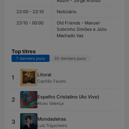
Assim - Jorge Afonso
23:00 - 23:10
Noticiário
23:10 - 00:00
Old Friends - Manuel
Sobrinho Simões e Júlio
Machado Vaz
Top titres
7 derniers jours
30 derniers jours
Litoral
1
Capitão Fausto
Espelho Cristalino (Ao Vivo)
2
Alceu Valença
Mondadeiras
3
Luís Trigacheiro