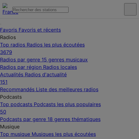
Favoris
Favoris et récents
Radios
Top radios
Radios les plus écoutées
3679
Radios par genre
15 genres musicaux
Radios par région
Radios locales
Actualités
Radios d'actualité
151
Recommandés
Liste des meilleures radios
Podcasts
Top podcasts
Podcasts les plus populaires
50
Podcasts par genre
18 genres thématiques
Musique
Top musique
Musiques les plus écoutées