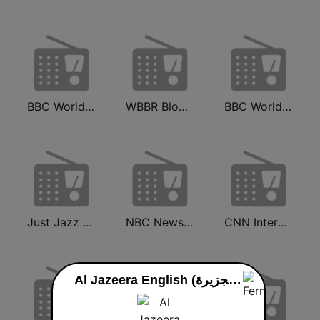
BBC World Service
WBBR Bloomberg 1130
BBC World Service
Just Jazz Radio - Smooth Jazz
NBC News Now
CNN International
Al Jazeera English (قناة الجزيرة) en ligne