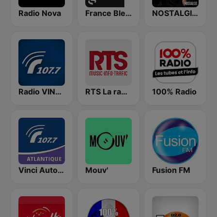
Radio Nova
France Bleu Pays d’Auvergne
NOSTALGIE NEW WAVE
Radio VINCI Autoroutes
RTS La radio du sud
100% Radio
Vinci Autoroute Grand Ouest
Mouv'
Fusion FM