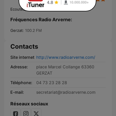
Ecoutez, Découvrez
Fréquences Radio Arverne:
Gerzat:
100.2 FM
Contacts
Site internet
http://www.radioarverne.com/
Adresse:
place Marcel Collange 63360
GERZAT
Téléphone:
04 73 23 28 28
E-mail:
secretariat@radioarverne.com
Réseaux sociaux