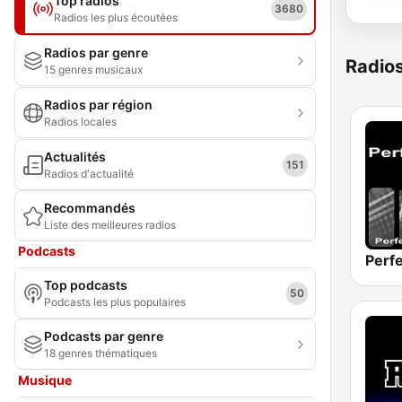
Top radios
3680
Radios les plus écoutées
Radios par genre
Radio
15 genres musicaux
Radios par région
Radios locales
Actualités
151
Radios d'actualité
Recommandés
Liste des meilleures radios
Podcasts
Perfe
Top podcasts
50
Podcasts les plus populaires
Podcasts par genre
18 genres thématiques
Musique