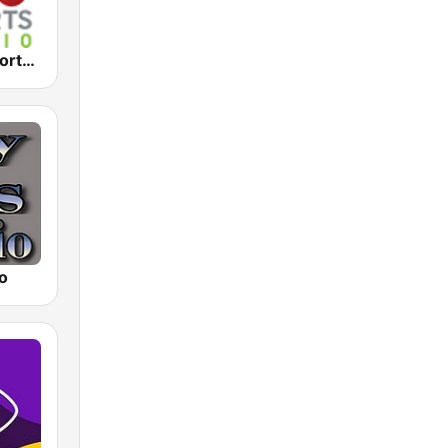
2KY - Sky Sports Radio
o