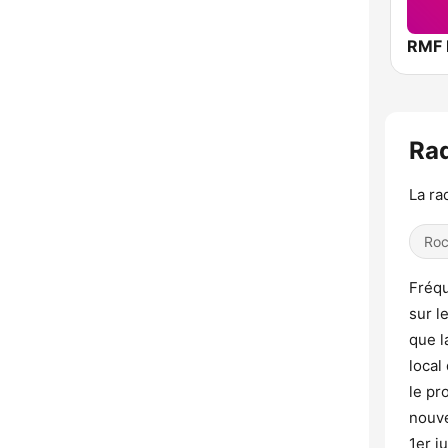
RMF
Rad
La ra
Ro
Fréqu
sur l
que l
local
le pr
nouve
1er j