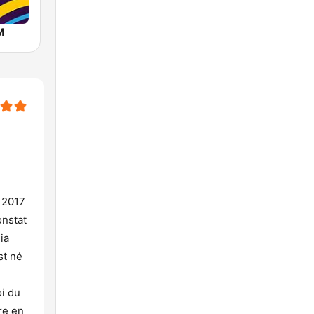
M
r 2017
onstat
ia
st né
oi du
tre en