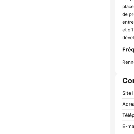
place
de pr
entre
et of
dével
Fréq
Renn
Co
Site 
Adre
Télé
E-mai