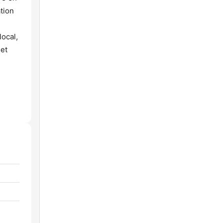
tion
local,
 et