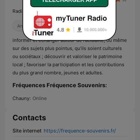
TELECHARGER APP
Radio Fréquence Souvenirs le top des hits
Années 80
Old School
informer et échanger autour de l’actualité, ou même
sur des sujets plus pointus, qu’ils soient culturels
ou sociétaux ; découvrir et valoriser le patrimoine
local ; favoriser la participation et les contributions
du plus grand nombre, jeunes et adultes.
Fréquences Fréquence Souvenirs:
Chauny:
Online
Contacts
Site internet
https://frequence-souvenirs.fr/