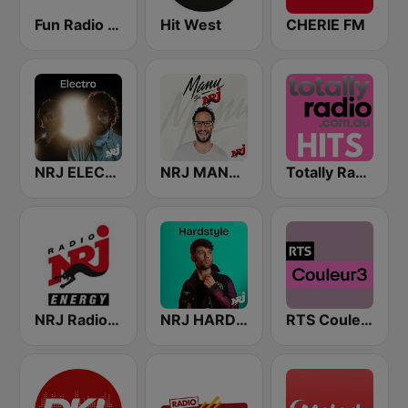
Fun Radio FRANCE
Hit West
CHERIE FM
NRJ ELECTRO
NRJ MANU SUR NRJ
Totally Radio Hits
NRJ Radio ENERGY
NRJ HARDSTYLE
RTS Couleur 3