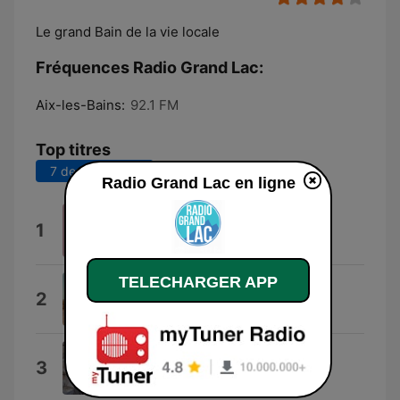
Le grand Bain de la vie locale
Fréquences Radio Grand Lac:
Aix-les-Bains:
92.1 FM
Top titres
7 derniers jours
30 derniers jours
Radio Grand Lac en ligne
Aix-les-Bains
1
Mixedbyjudah
TELECHARGER APP
Andalouse
2
Kendji Girac
Flicker
3
Niall Horan