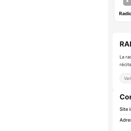
RA
La ra
récits
Var
Co
Site 
Adre