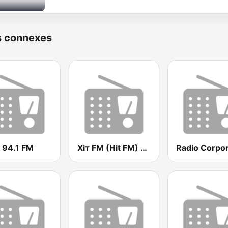
s connexes
 94.1 FM
Хіт FM (Hit FM) - Best