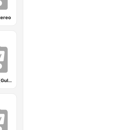
tereo
Гуляй Радіо (Guliay Radio)