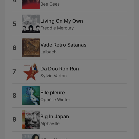
4
Bee Gees
Living On My Own
5
Freddie Mercury
Vade Retro Satanas
6
Laibach
Da Doo Ron Ron
7
Sylvie Vartan
Elle pleure
8
Ophélie Winter
Big In Japan
9
Alphaville