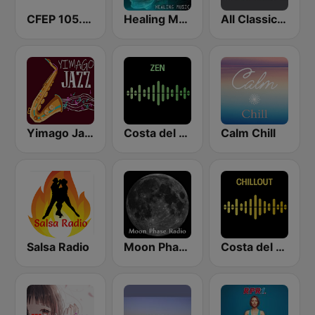
CFEP 105.9 Seaside FM
Healing Music
All Classical Piano Chamber Works and Concertos
Yimago Jazz
Costa del Mar Zen
Calm Chill
Salsa Radio
Moon Phase Radio - Chill
Costa del Mar Chillout