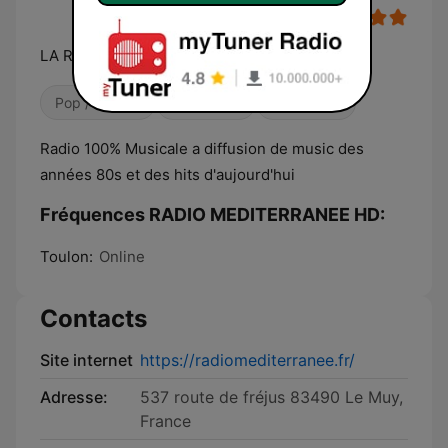
LA RADIO WEB DU VAR
Pop / Top 40
Années 80
Années 90
Radio 100% Musicale a diffusion de music des
années 80s et des hits d'aujourd'hui
Fréquences RADIO MEDITERRANEE HD:
Toulon:
Online
Contacts
Site internet
https://radiomediterranee.fr/
Adresse:
537 route de fréjus 83490 Le Muy,
France