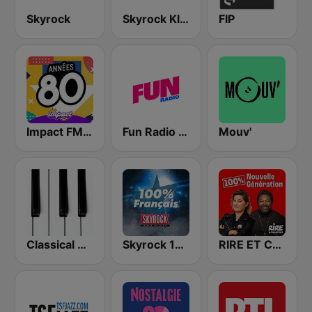
Skyrock
Skyrock Klassiks
FIP
Impact FM - Années 80
Fun Radio FRANCE
Mouv'
Classical Horizon Radio (International)
Skyrock 100% Français
RIRE ET CHANSONS NOUVELLE GENERATION