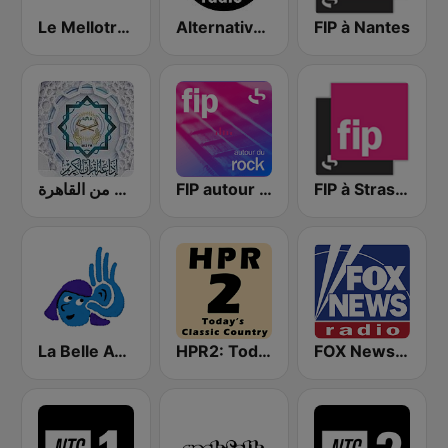
Le Mellotron
Alternative Radio
FIP à Nantes
إذاعة القرآن الكريم من القاهرة
FIP autour du rock
FIP à Strasbourg
La Belle Aventure
HPR2: Today's Classic Country
FOX News Radio