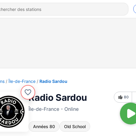
ons
Île-de-France
Radio Sardou
Radio Sardou
80
Île-de-France - Online
Années 80
Old School