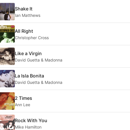
Shake It
Ian Matthews
All Right
Christopher Cross
Like a Virgin
David Guetta & Madonna
La Isla Bonita
David Guetta & Madonna
2 Times
Ann Lee
Rock With You
Mike Hamilton