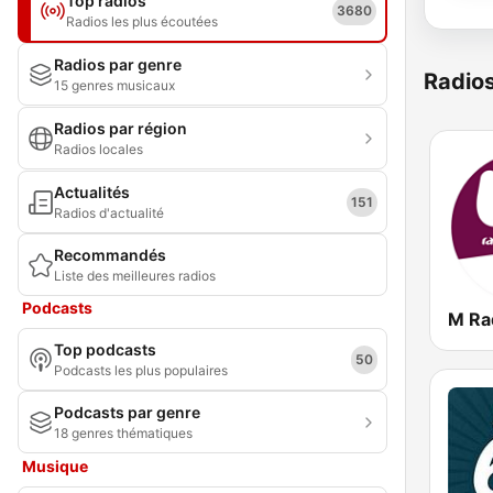
Top radios
3680
Radios les plus écoutées
Radios par genre
Radio
15 genres musicaux
Radios par région
Radios locales
Actualités
151
Radios d'actualité
Recommandés
Liste des meilleures radios
Podcasts
Top podcasts
50
Podcasts les plus populaires
Podcasts par genre
18 genres thématiques
Musique