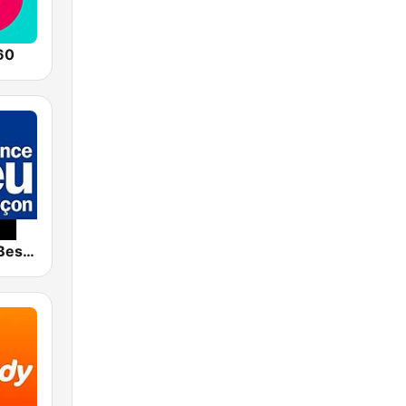
60
France Bleu Besançon