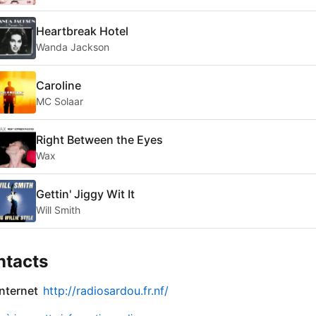
Heartbreak Hotel
Wanda Jackson
Caroline
MC Solaar
Right Between the Eyes
Wax
Gettin' Jiggy Wit It
Will Smith
ntacts
internet
http://radiosardou.fr.nf/