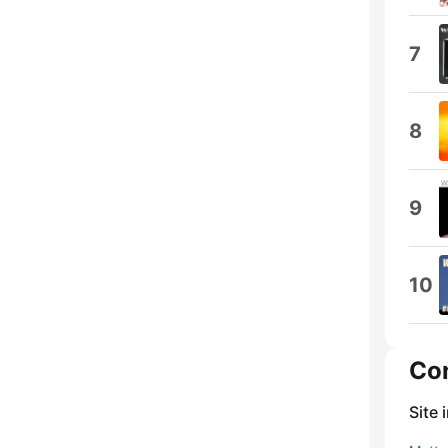
7
8
9
10
Co
Site 