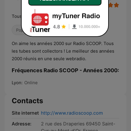
Tous vos tubes préférées des années 2000
Pop / Top 40
Années 00
On aime les années 2000 sur Radio SCOOP. Tous
les tubes sont collectors ! Le meilleur des années
2000 réunis en une seule webradio.
Fréquences Radio SCOOP - Années 2000:
Lyon:
Online
Contacts
Site internet
http://www.radioscoop.com
Adresse:
2 rue des Draperies 69450 Saint-
Cyr-au-Mont-d'Or, France