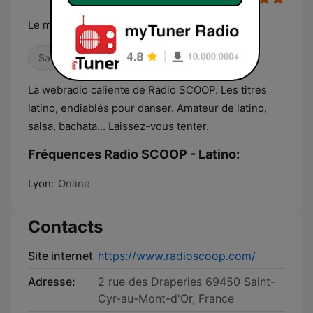
Le meilleur des tubes Latino
Salsa
Latino
La webradio caliente de Radio SCOOP. Les titres
latino, endiablés pour danser. Amateur de latino,
salsa, bachata... Laissez-vous tenter.
Fréquences Radio SCOOP - Latino:
Lyon:
Online
Contacts
Site internet
https://www.radioscoop.com/
Adresse:
2 rue des Draperies 69450 Saint-
Cyr-au-Mont-d'Or, France