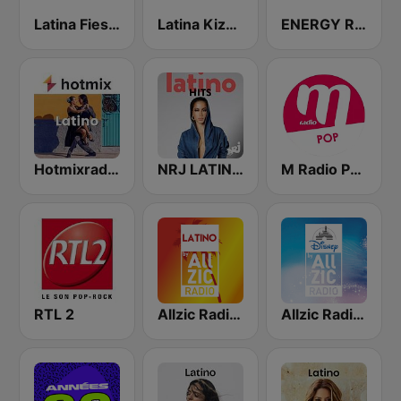
Latina Fiesta
Latina Kizomba
ENERGY Reggaeton
Hotmixradio Latino
NRJ LATINO HITS
M Radio Pop
RTL 2
Allzic Radio LATINO
Allzic Radio DISNEY