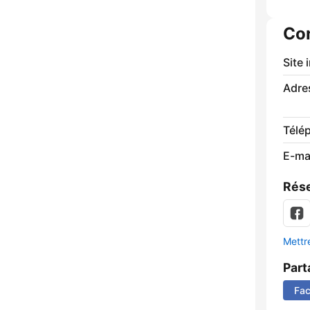
Co
Site 
Adre
Télé
E-mai
Rése
Mettre
Part
Fa