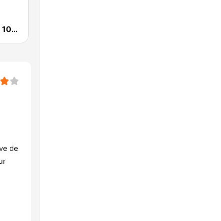
KHHM Fuego 101.9
ove de
ur