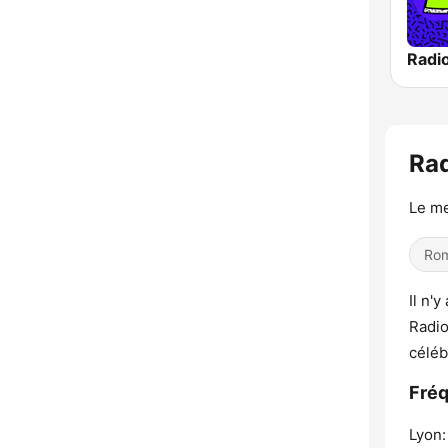
Ra
Le me
Rom
Il n'
Radio
céléb
Fréq
Lyon: