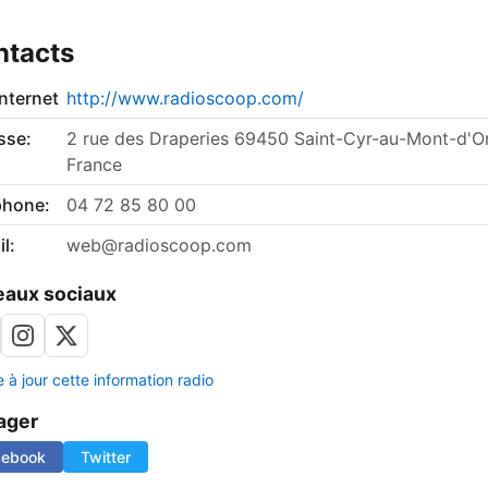
ntacts
internet
http://www.radioscoop.com/
sse:
2 rue des Draperies 69450 Saint-Cyr-au-Mont-d'Or
France
phone:
04 72 85 80 00
l:
web@radioscoop.com
aux sociaux
 à jour cette information radio
ager
cebook
Twitter