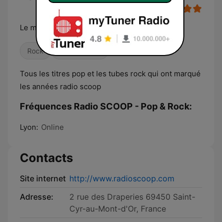
Le meilleur des tubes Pop et Rock
Rock
Pop / Top 40
Tous les titres pop et les tubes rock qui ont marqué
les années radio scoop
Fréquences Radio SCOOP - Pop & Rock:
Lyon:
Online
Contacts
Site internet
http://www.radioscoop.com
Adresse:
2 rue des Draperies 69450 Saint-
Cyr-au-Mont-d'Or, France