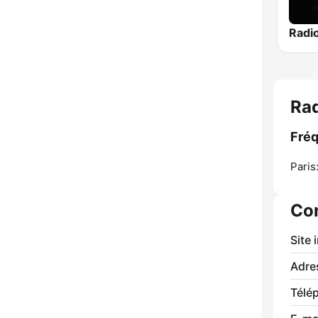
Rad
Fréq
Paris
Co
Site 
Adre
Télé