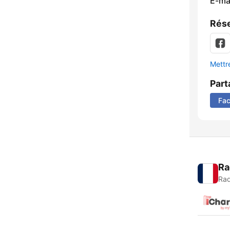
E-mai
Rése
Mettre
Part
Fa
Ra
Rad