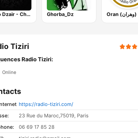
Radio Dzair - Chaabia (الشعبية)
Ghorba_Dz
Oran (وهران)
io Tiziri
uences Radio Tiziri:
:
Online
ntacts
internet
https://radio-tiziri.com/
sse:
23 Rue du Maroc,75019, Paris
phone:
06 69 17 85 28