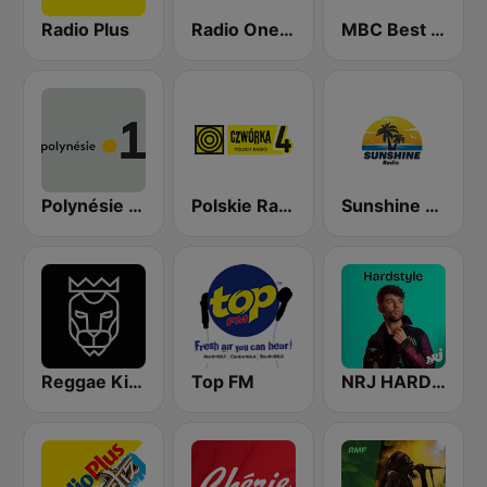
Radio Plus
Radio One R1
MBC Best FM
Polynésie la 1ère
Polskie Radio Czwórka
Sunshine Radio
Reggae King Radio
Top FM
NRJ HARDSTYLE