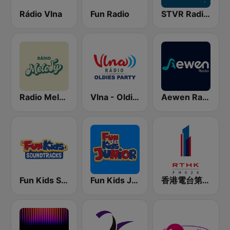
Rádio Vlna
Fun Radio
STVR Radio Slovensko
Radio Melody
Vlna - Oldies party
Aewen Radio KPOP
Fun Kids Soundtracks
Fun Kids Junior
香港電台第一台 RTHK Radio 1