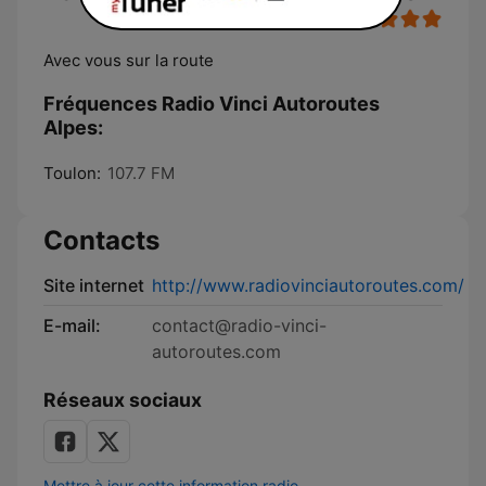
Avec vous sur la route
Fréquences Radio Vinci Autoroutes
Alpes:
Toulon:
107.7 FM
Contacts
Site internet
http://www.radiovinciautoroutes.com/
E-mail:
contact@radio-vinci-
autoroutes.com
Réseaux sociaux
Mettre à jour cette information radio