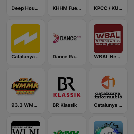
Deep House Radio
KHHM Fuego 101.9
KPCC / KUOR / KVLA 89.3 FM
Catalunya Ràdio
Dance Radio
WBAL News Radio
93.3 WMMR Philadelphia
BR Klassik
Catalunya Informació