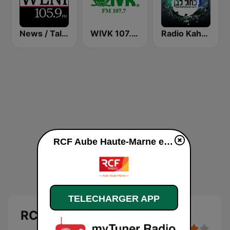
News / Talk WLNI 105.9 FM
WIVK 107.7 FM
Radio Kahol Lavan - רדיו כחול לבן
RCF Aube Haute-Marne en ligne
TELECHARGER APP
RCF Aube Haute-Marne