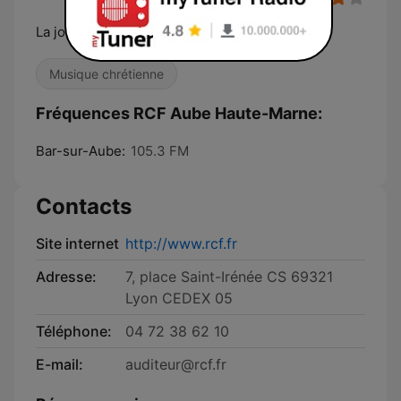
La joie se partage
Musique chrétienne
Fréquences RCF Aube Haute-Marne:
Bar-sur-Aube:
105.3 FM
Contacts
Site internet
http://www.rcf.fr
Adresse:
7, place Saint-Irénée CS 69321
Lyon CEDEX 05
Téléphone:
04 72 38 62 10
E-mail:
auditeur@rcf.fr