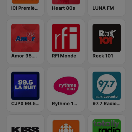
ICI Première Montréal
Heart 80s
LUNA FM
Amor 95.3 FM
RFI Monde
Rock 101
CJPX 99.5 MTL
Rythme 100.1 FM
97.7 Radio Levante