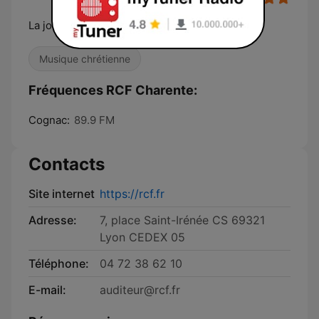
La joie se partage
Musique chrétienne
Fréquences RCF Charente:
Cognac:
89.9 FM
Contacts
Site internet
https://rcf.fr
Adresse:
7, place Saint-Irénée CS 69321
Lyon CEDEX 05
Téléphone:
04 72 38 62 10
E-mail:
auditeur@rcf.fr