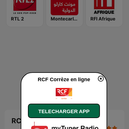
RTL 2
Montecarlo al doualiya (مونت كارلو الدولية)
RFI Afrique
RCF Corrèze en ligne
TELECHARGER APP
RCF Corrèze