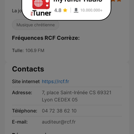
La joie se partage
Musique chrétienne
Fréquences RCF Corrèze:
Tulle:
106.9 FM
Contacts
Site internet
https://rcf.fr
Adresse:
7, place Saint-Irénée CS 69321
Lyon CEDEX 05
Téléphone:
04 72 38 62 10
E-mail:
auditeur@rcf.fr