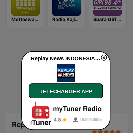
Mettaswara Koplo
Radio Kajian Islam
Suara Giri 98.4 FM
Replay News INDONESIAN en ligne
TELECHARGER APP
Replay News INDONESIAN