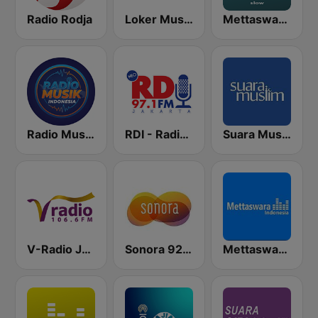
Radio Rodja
Loker Musik Radio Indonesia
Mettaswara Nostalgia SLow
Radio Music Indonesia
RDI - Radio Dangdut Indonesia 97.1 FM
Suara Muslim
V-Radio Jakarta 106.6 FM
Sonora 92.0 FM
Mettaswara Dangdut