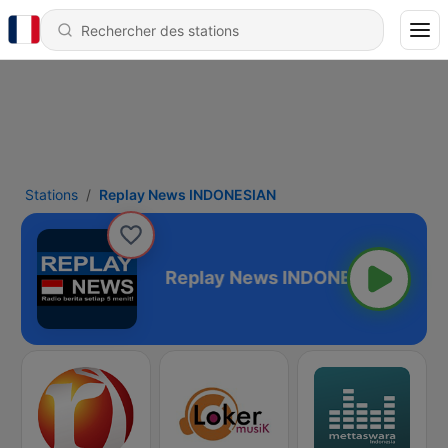
Stations
Replay News INDONESIAN
 INDONESIAN