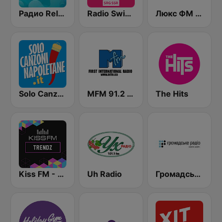
Радио Relax (Relax Українською)
Radio Swiss Pop
Люкс ФМ Україна - Lux FM Ukraine
Solo Canzoni Napoletane
MFM 91.2 FM
The Hits
Kiss FM - Trendz 18+ (Кис ФМ)
Uh Radio
Громадське радіо