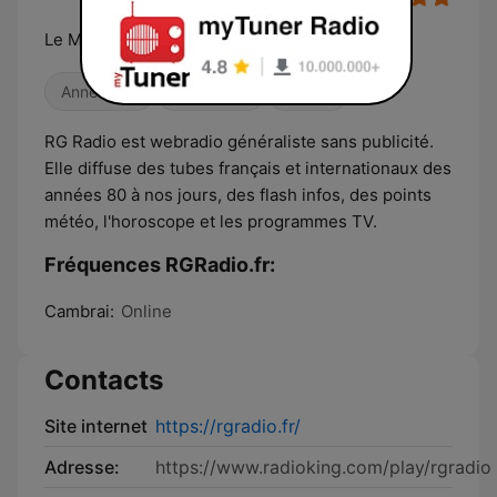
Le Meilleur Son du Web
Années 80
Années 90
Électro
RG Radio est webradio généraliste sans publicité.
Elle diffuse des tubes français et internationaux des
années 80 à nos jours, des flash infos, des points
météo, l'horoscope et les programmes TV.
Fréquences RGRadio.fr:
Cambrai:
Online
Contacts
Site internet
https://rgradio.fr/
Adresse:
https://www.radioking.com/play/rgradio